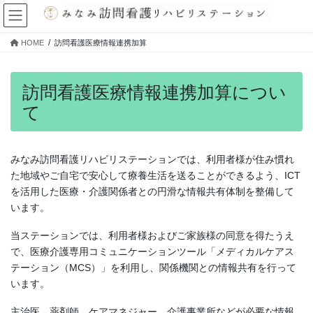
コ
ナ
ン
ビ
テ
ゲ
HOME
訪問看護医療情報連携加算
ン
ー
ツ
シ
へ
ョ
訪問看護医療情報連携加算につい
ス
ン
て
キ
に
ッ
移
プ
動
みなみ訪問看護リハビリステーションでは、利用者様が住み慣れ
た地域やご自宅で安心して療養生活を送ることができるよう、ICT
を活用した医療・介護関係者との円滑な情報共有体制を整備して
います。
当ステーションでは、利用者様およびご家族様の同意を得たうえ
で、医療介護専用コミュニケーションツール「メディカルケアス
テーション（MCS）」を利用し、関係機関との情報共有を行って
います。
主治医、薬剤師、ケアマネジャー、介護事業所などが必要な情報